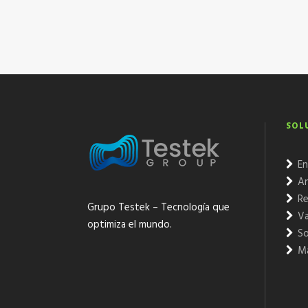
SOL
En
An
Re
Grupo Testek – Tecnología que
Va
optimiza el mundo.
So
Ma