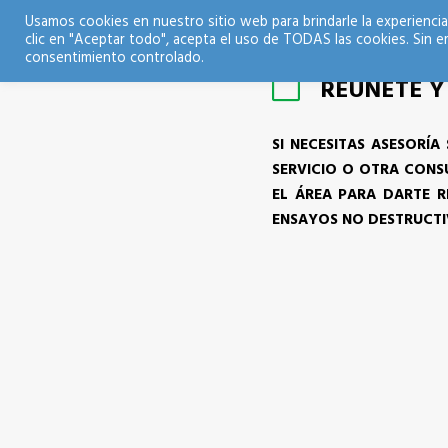
Usamos cookies en nuestro sitio web para brindarle la experiencia
clic en "Aceptar todo", acepta el uso de TODAS las cookies. Sin e
consentimiento controlado.
REÚNETE Y
SI NECESITAS ASESORÍ
SERVICIO O OTRA CONS
EL ÁREA PARA DARTE R
ENSAYOS NO DESTRUCTIV