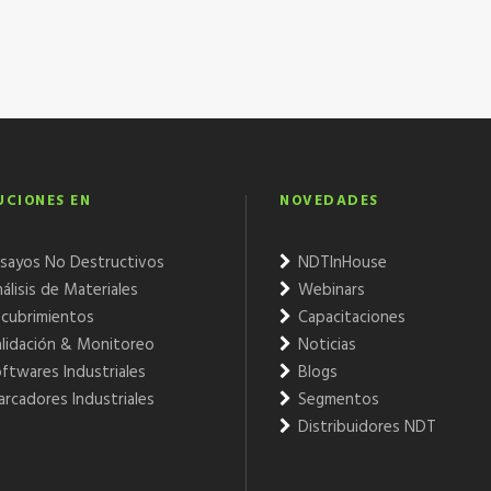
UCIONES EN
NOVEDADES
sayos No Destructivos
NDTInHouse
álisis de Materiales
Webinars
cubrimientos
Capacitaciones
lidación & Monitoreo
Noticias
ftwares Industriales
Blogs
rcadores Industriales
Segmentos
Distribuidores NDT