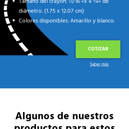
Tamaño del crayón: 11/16 «x 4 ¾» de
diámetro. (1.75 x 12.07 cm)
Colores disponibles: Amarillo y blanco.
COTIZAR
Saber más
Algunos de nuestros