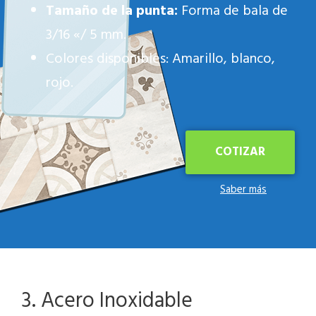
Tamaño de la punta:
Forma de bala de
3/16 «/ 5 mm.
Colores disponibles: Amarillo, blanco,
rojo.
COTIZAR
Saber más
3. Acero Inoxidable