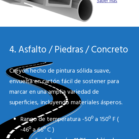
Saber más
4. Asfalto / Piedras / Concreto
Creyón hecho de pintura sólida suave,
envuelta en cartón fácil de sostener para
marcar en una amplia variedad de
superficies, incluyendo materiales ásperos.
Rango de temperatura -50º a 150º F (
-46º a 66º C )