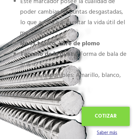
Este marcador posee la cualidad de
poder cambiar las puntas desgastadas,
lo que ayuda a aumentar la vida útil del
marcador
.
No es tóxico, libre de plomo
Tamaño de la punta:
Forma de bala de
3/16 «/ 5 mm.
Colores disponibles: Amarillo, blanco,
rojo
COTIZAR
Saber más