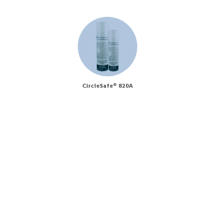
CircleSafe® 820A