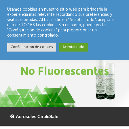
Modo Nocturno
Usamos cookies en nuestro sitio web para brindarle la
experiencia más relevante recordando sus preferencias y
visitas repetidas. Al hacer clic en "Aceptar todo", acepta el
uso de TODAS las cookies. Sin embargo, puede visitar
"Configuración de cookies" para proporcionar un
consentimiento controlado.
Configuración de cookies
Aceptar todo
No Fluorescentes
Aerosoles CircleSafe