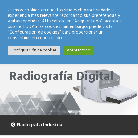
Modo Nocturno
Usamos cookies en nuestro sitio web para brindarle la
experiencia más relevante recordando sus preferencias y
visitas repetidas. Al hacer clic en "Aceptar todo", acepta el
uso de TODAS las cookies. Sin embargo, puede visitar
"Configuración de cookies" para proporcionar un
consentimiento controlado.
Configuración de cookies
Aceptar todo
Radiografía Digital
Radiografía Industrial