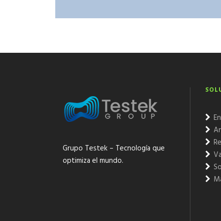
SOL
En
An
Re
Grupo Testek – Tecnología que
Va
optimiza el mundo.
So
Ma