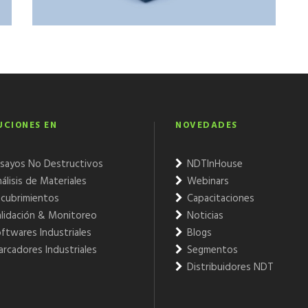
UCIONES EN
NOVEDADES
sayos No Destructivos
NDTInHouse
álisis de Materiales
Webinars
cubrimientos
Capacitaciones
lidación & Monitoreo
Noticias
ftwares Industriales
Blogs
rcadores Industriales
Segmentos
Distribuidores NDT