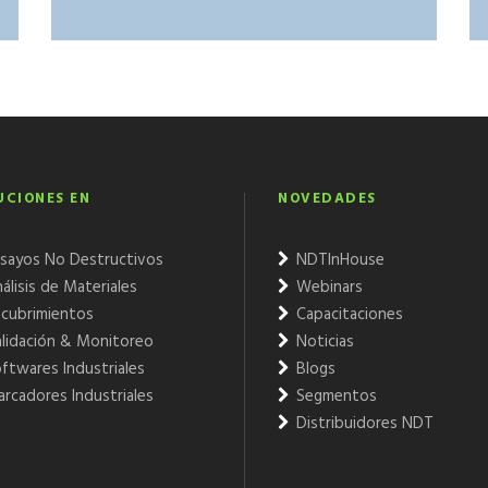
UCIONES EN
NOVEDADES
sayos No Destructivos
NDTInHouse
álisis de Materiales
Webinars
cubrimientos
Capacitaciones
lidación & Monitoreo
Noticias
ftwares Industriales
Blogs
rcadores Industriales
Segmentos
Distribuidores NDT