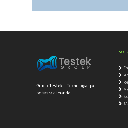
SOL
En
An
Re
Grupo Testek – Tecnología que
Va
optimiza el mundo.
So
Ma