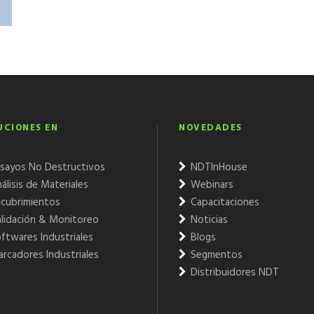
UCIONES EN
NOVEDADES
sayos No Destructivos
NDTInHouse
álisis de Materiales
Webinars
cubrimientos
Capacitaciones
lidación & Monitoreo
Noticias
ftwares Industriales
Blogs
rcadores Industriales
Segmentos
Distribuidores NDT