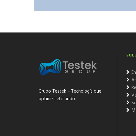
SOL
En
An
Re
Grupo Testek – Tecnología que
Va
optimiza el mundo.
So
Ma