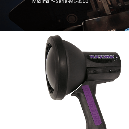
Maxima™–Serie-ML-3500