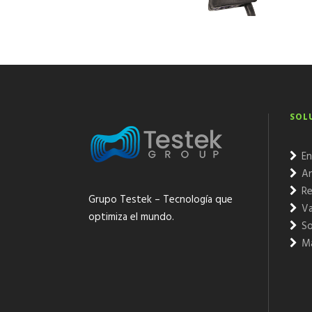
SOL
En
An
Re
Grupo Testek – Tecnología que
Va
optimiza el mundo.
So
Ma