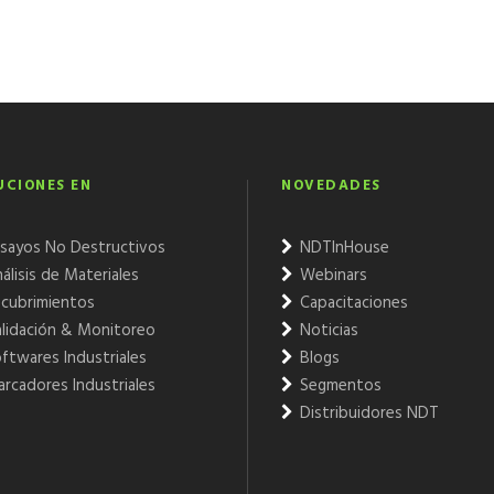
UCIONES EN
NOVEDADES
sayos No Destructivos
NDTInHouse
álisis de Materiales
Webinars
cubrimientos
Capacitaciones
lidación & Monitoreo
Noticias
ftwares Industriales
Blogs
rcadores Industriales
Segmentos
Distribuidores NDT