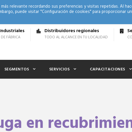
 más relevante recordando sus preferencias y visitas repetidas. Al hac
mbargo, puede visitar "Configuración de cookies" para proporcionar un
Industriales
Distribuidores regionales
Se
 DE FÁBRICA
TODO AL ALCANCE EN TU LOCALIDAD
CO
SEGMENTOS
SERVICIOS
CAPACITACIONES
uga en recubrimie