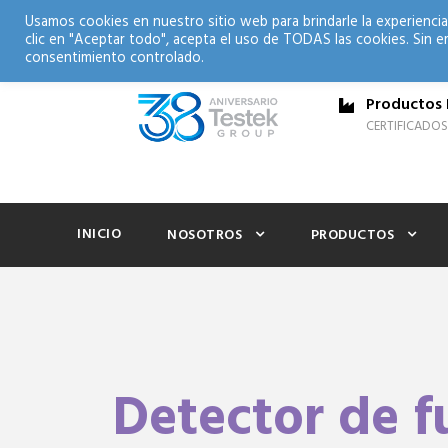
Usamos cookies en nuestro sitio web para brindarle la experiencia
clic en "Aceptar todo", acepta el uso de TODAS las cookies. Sin e
consentimiento controlado.
Productos 
CERTIFICADOS
INICIO
NOSOTROS
PRODUCTOS
Detector de f