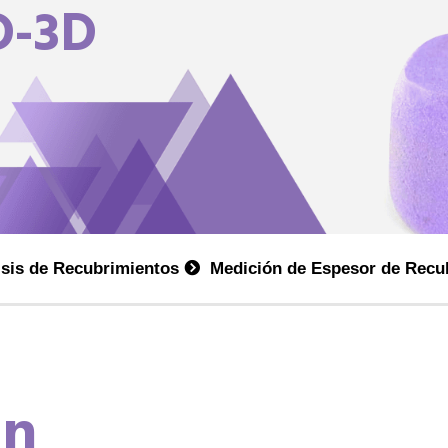
D-3D
isis de Recubrimientos
Medición de Espesor de Recu
ón