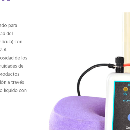
ado para
dad del
lícula) con
2-A.
osidad de los
inuidades de
productos
ión a través
o líquido con