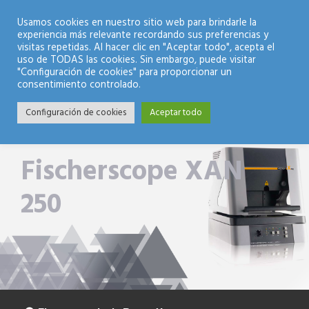
Modo Nocturno
Usamos cookies en nuestro sitio web para brindarle la
experiencia más relevante recordando sus preferencias y
visitas repetidas. Al hacer clic en "Aceptar todo", acepta el
uso de TODAS las cookies. Sin embargo, puede visitar
"Configuración de cookies" para proporcionar un
consentimiento controlado.
Configuración de cookies
Aceptar todo
Fischerscope XAN
250