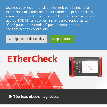
Modo Nocturno
Usamos cookies en nuestro sitio web para brindarle la
experiencia más relevante recordando sus preferencias y
visitas repetidas. Al hacer clic en "Aceptar todo", acepta el
uso de TODAS las cookies. Sin embargo, puede visitar
"Configuración de cookies" para proporcionar un
consentimiento controlado.
Configuración de cookies
Aceptar todo
ETherCheck
Técnicas electromagnéticas