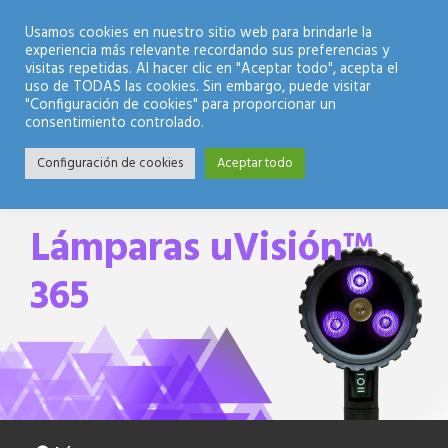
Modo Nocturno
Usamos cookies en nuestro sitio web para brindarle la
experiencia más relevante recordando sus preferencias y
visitas repetidas. Al hacer clic en "Aceptar todo", acepta el
uso de TODAS las cookies. Sin embargo, puede visitar
"Configuración de cookies" para proporcionar un
consentimiento controlado.
Configuración de cookies
Aceptar todo
Lámparas uVisión™
365