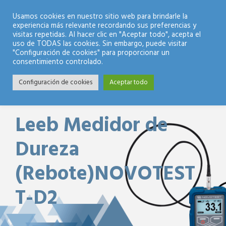
Modo Nocturno
Usamos cookies en nuestro sitio web para brindarle la
experiencia más relevante recordando sus preferencias y
visitas repetidas. Al hacer clic en "Aceptar todo", acepta el
uso de TODAS las cookies. Sin embargo, puede visitar
"Configuración de cookies" para proporcionar un
consentimiento controlado.
Configuración de cookies
Aceptar todo
Leeb Medidor de
Dureza
(Rebote)NOVOTEST
T-D2