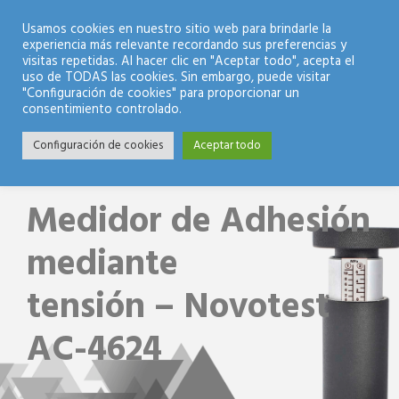
Modo Nocturno
Usamos cookies en nuestro sitio web para brindarle la
experiencia más relevante recordando sus preferencias y
visitas repetidas. Al hacer clic en "Aceptar todo", acepta el
uso de TODAS las cookies. Sin embargo, puede visitar
"Configuración de cookies" para proporcionar un
consentimiento controlado.
Configuración de cookies
Aceptar todo
Medidor de Adhesión
mediante
tensión – Novotest
AC-4624