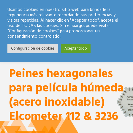
Modo Nocturno
Usamos cookies en nuestro sitio web para brindarle la
experiencia más relevante recordando sus preferencias y
visitas repetidas. Al hacer clic en "Aceptar todo", acepta el
uso de TODAS las cookies. Sin embargo, puede visitar
"Configuración de cookies" para proporcionar un
consentimiento controlado.
Configuración de cookies
Aceptar todo
Peines hexagonales
para película húmeda
(acero inoxidable)
Elcometer 112 & 3236