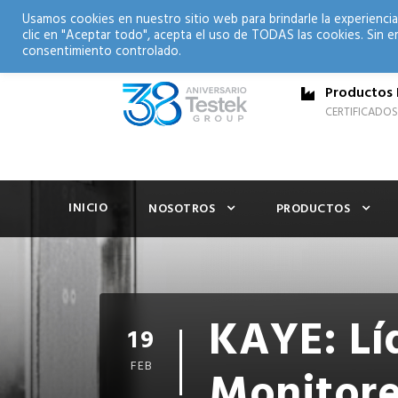
Usamos cookies en nuestro sitio web para brindarle la experiencia
clic en "Aceptar todo", acepta el uso de TODAS las cookies. Sin e
consentimiento controlado.
Productos 
CERTIFICADOS
INICIO
NOSOTROS
PRODUCTOS
KAYE: Lí
19
FEB