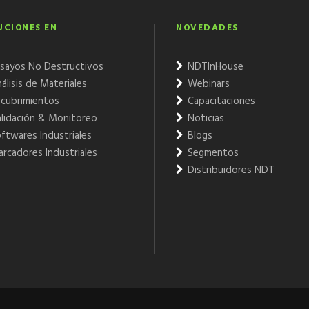
UCIONES EN
NOVEDADES
sayos No Destructivos
NDTInHouse
álisis de Materiales
Webinars
cubrimientos
Capacitaciones
lidación & Monitoreo
Noticias
ftwares Industriales
Blogs
rcadores Industriales
Segmentos
Distribuidores NDT