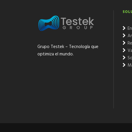
SOL
En
An
Re
Grupo Testek – Tecnología que
Va
optimiza el mundo.
So
Ma