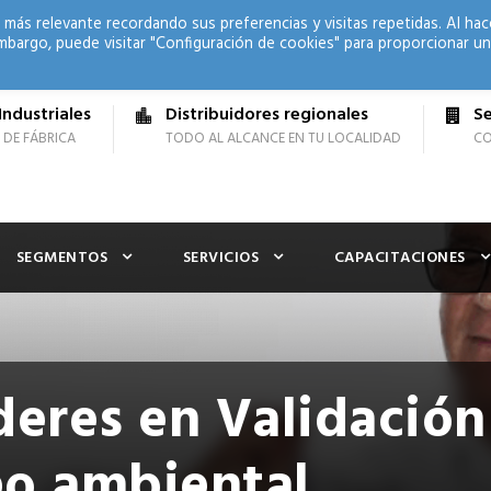
 más relevante recordando sus preferencias y visitas repetidas. Al hac
mbargo, puede visitar "Configuración de cookies" para proporcionar un
Industriales
Distribuidores regionales
Se
 DE FÁBRICA
TODO AL ALCANCE EN TU LOCALIDAD
CO
SEGMENTOS
SERVICIOS
CAPACITACIONES
deres en Validación