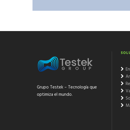
SOL
En
An
Re
Grupo Testek – Tecnología que
Va
optimiza el mundo.
So
Ma