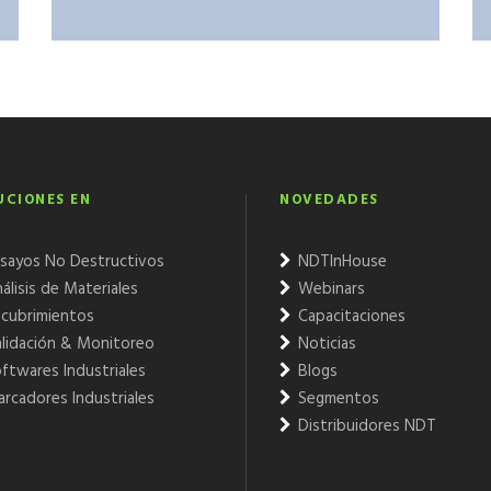
UCIONES EN
NOVEDADES
sayos No Destructivos
NDTInHouse
álisis de Materiales
Webinars
cubrimientos
Capacitaciones
lidación & Monitoreo
Noticias
ftwares Industriales
Blogs
rcadores Industriales
Segmentos
Distribuidores NDT