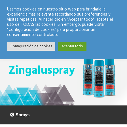
Modo Nocturno
Usamos cookies en nuestro sitio web para brindarle la
experiencia más relevante recordando sus preferencias y
visitas repetidas. Al hacer clic en "Aceptar todo", acepta el
uso de TODAS las cookies. Sin embargo, puede visitar
"Configuración de cookies" para proporcionar un
consentimiento controlado.
Configuración de cookies
Aceptar todo
Zingaluspray
Sprays