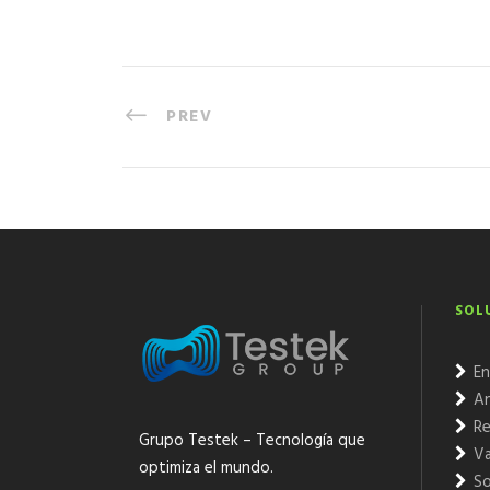
PREV
SOL
En
An
Re
Grupo Testek – Tecnología que
Va
optimiza el mundo.
So