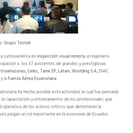
e:
Grupo Testek
a Latinoamérica en
inspección visual remota
, el ingeniero
cipación a los 57 asistentes de grandes y prestigiosas
etroamazonas
,
Celec
,
Tame EP
,
Latam
,
Worlding S.A
, DIAF,
y la
Fuerza Aérea Ecuatoriana
.
uatoriana ha hecho posible esta actividad, la cual fue pensada
e la capacitación y entrenamiento de los profesionales que
d operativa de los activos críticos que determinan la
vez juegan un rol importante en la economía de Ecuador.