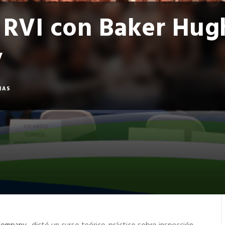
 RVI con Baker Hug
y
IAS