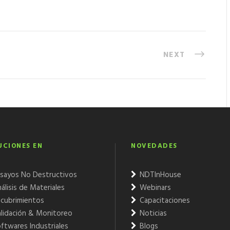
NEXT
UCIONES EN
NOVEDADES
sayos No Destructivos
NDTInHouse
álisis de Materiales
Webinars
cubrimientos
Capacitaciones
lidación & Monitoreo
Noticias
ftwares Industriales
Blogs