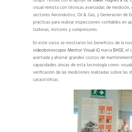
Grupo Testek con el apoyo de
Baker Hughes a GE
visual remota con técnicas avanzadas de medición, 
sectores Aeronáutico, Oil & Gas, y Generación de E
prácticas para realizar inspecciones confiables en ap
turbinas, motores y compresores.
En este curso se mostraron los beneficios de la n
videoboroscopio
Mentor Visual iQ
marca
BHGE
, el
acertada y ahorrar grandes costos de mantenimiento
capacidades únicas de esta tecnología como: visuali
verificación de las mediciones realizadas sobre la
catastróficas.