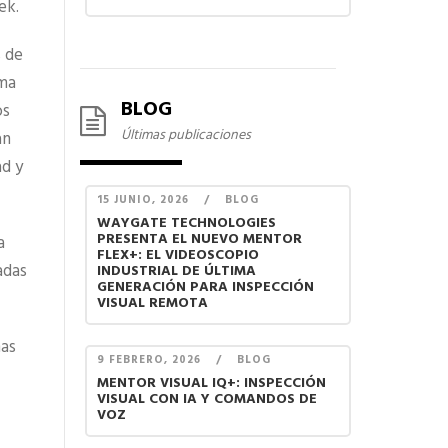
ek.
s de
ima
BLOG
os
Últimas publicaciones
an
ad y
15 JUNIO, 2026
/
BLOG
WAYGATE TECHNOLOGIES
PRESENTA EL NUEVO MENTOR
a
FLEX+: EL VIDEOSCOPIO
adas
INDUSTRIAL DE ÚLTIMA
GENERACIÓN PARA INSPECCIÓN
VISUAL REMOTA
mas
9 FEBRERO, 2026
/
BLOG
MENTOR VISUAL IQ+: INSPECCIÓN
VISUAL CON IA Y COMANDOS DE
VOZ