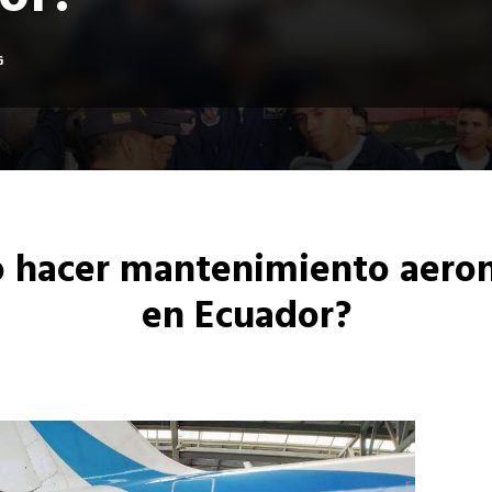
or?
G
 hacer mantenimiento aeron
en Ecuador?