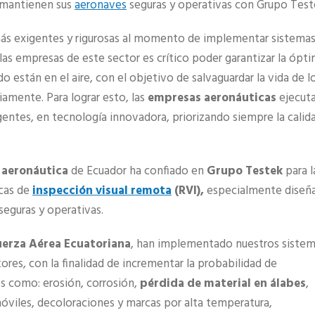
 mantienen sus
aeronaves
seguras y operativas con Grupo Test
más exigentes y rigurosas al momento de implementar sistema
 las empresas de este sector es crítico poder garantizar la ópt
 están en el aire, con el objetivo de salvaguardar la vida de l
iamente. Para lograr esto, las
empresas aeronáuticas
ejecut
igentes, en tecnología innovadora, priorizando siempre la calid
 aeronáutica
de Ecuador ha confiado en
Grupo Testek
para l
cas de
inspección visual remota
(RVI),
especialmente diseñ
seguras y operativas.
uerza Aérea Ecuatoriana
, han implementado nuestros siste
res, con la finalidad de incrementar la probabilidad de
s como: erosión, corrosión,
pérdida de material en álabes
,
óviles, decoloraciones y marcas por alta temperatura,