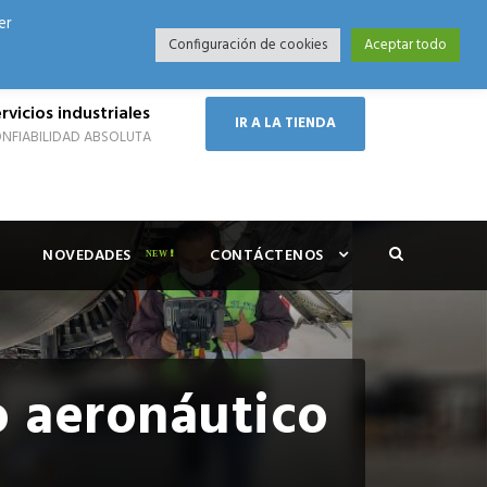
er
Modo Nocturno
Configuración de cookies
Aceptar todo
rvicios industriales
IR A LA TIENDA
NFIABILIDAD ABSOLUTA
NOVEDADES
CONTÁCTENOS
 aeronáutico