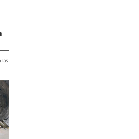
a
 las