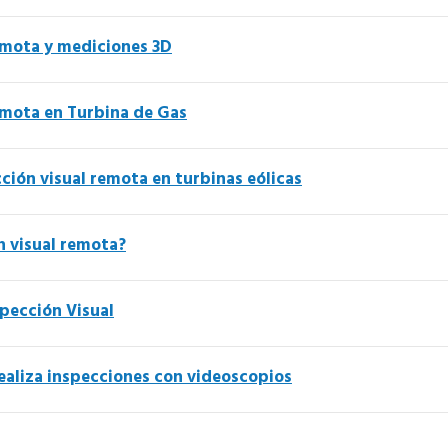
emota y mediciones 3D
emota en Turbina de Gas
ción visual remota en turbinas eólicas
n visual remota?
spección Visual
aliza inspecciones con videoscopios