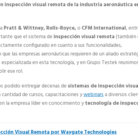
n inspección visual remota de la industria aeronáutica e
ea
Pratt & Wittney, Rolls-Royce,
o
CFM
International
, ent
ortante que el sistema de
inspección visual remota
(también 
rectamente configurado en cuanto a sus funcionalidades,
 que las empresas aeronáuticas requieren de un aliado estraté
a especializada en esta tecnología, y en Grupo Testek reunimo
ir ese rol.
 podido entregar decenas de
sistemas de inspección visua
 cantidad de cursos, capacitaciones y
webinars
a diversos clie
 en la empresa líder en conocimiento y
tecnología de inspec
cción Visual Remota por Waygate Technologies