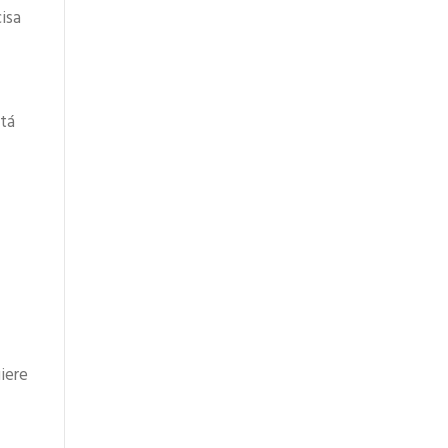
isa
stá
iere