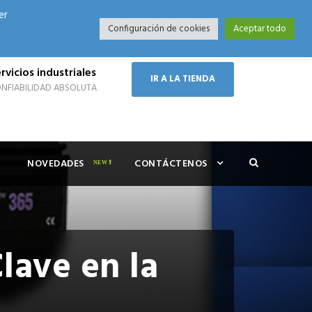
er
Modo Nocturno
Configuración de cookies
Aceptar todo
rvicios industriales
IR A LA TIENDA
NFIABILIDAD ABSOLUTA
NOVEDADES
CONTÁCTENOS
lave en la