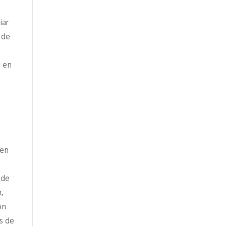
iar
 de
d en
ren
 de
,
on
s de